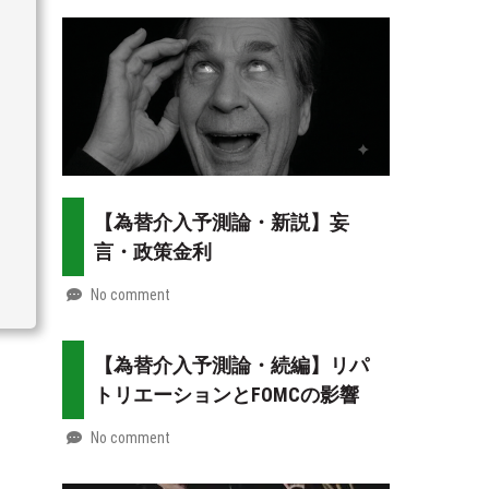
2026-
Mt.
08-
more
02
【為替介入予測論・新説】妄
言・政策金利
No comment
by
2026-
Mt.
07-
more
【為替介入予測論・続編】リパ
31
トリエーションとFOMCの影響
No comment
by
2026-
Mt.