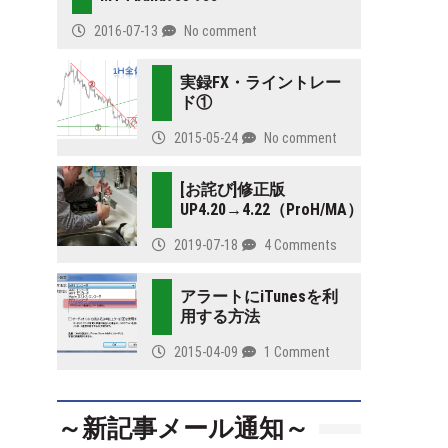
2016-07-13
No comment
実録FX・ライントレー
ド①
2015-05-24
No comment
[お詫び]修正版
UP4.20→4.22（ProH/MA）
2019-07-18
4 Comments
アラートにiTunesを利
用する方法
2015-04-09
1 Comment
～新記事メール通知～