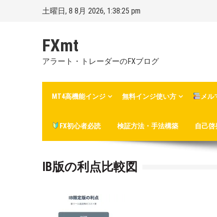
Skip
土曜日, 8 8月 2026, 1:38:26 pm
to
content
FXmt
アラート・トレーダーのFXブログ
MT4高機能インジ
無料インジ使い方
メル
FX初心者必読
検証方法・手法構築
自己啓
IB版の利点比較図
Posted
By
on
Mt.
:
more