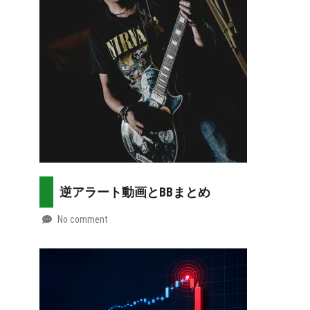
07-
more
30
逆アラート動画とBBまとめ
No comment
by
2026-
Mt.
07-
more
29