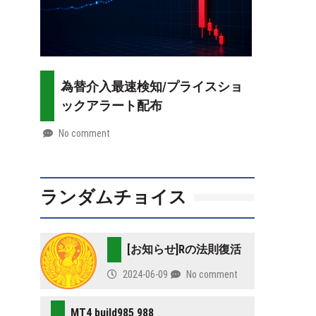
為替介入最速検知/プライスショ
ックアラート配布
No comment
by
2026-
Mt.
07-
more
28
ランダムチョイス
[お知らせ]Rの法則復活
2024-06-09
No comment
MT4 build985 988