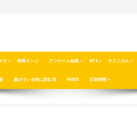
マガ
有料インジ
アンケート結果
MT4
テクニカル
発
負けている時に読む項
PROEX
日本時間