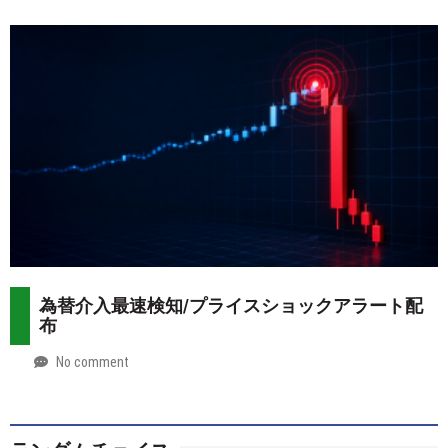
2026-
Mt.
07-
more
29
為替介入最速検知/プライスショックアラート配
布
No comment
by
2026-
Mt.
07-
more
28