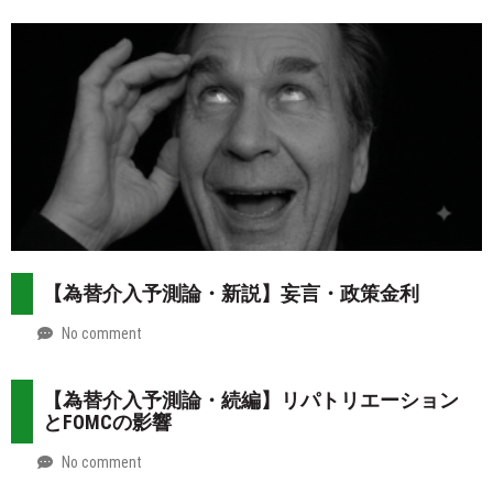
2026-
Mt.
08-
more
02
【為替介入予測論・新説】妄言・政策金利
No comment
by
2026-
Mt.
07-
more
【為替介入予測論・続編】リパトリエーション
31
とFOMCの影響
No comment
by