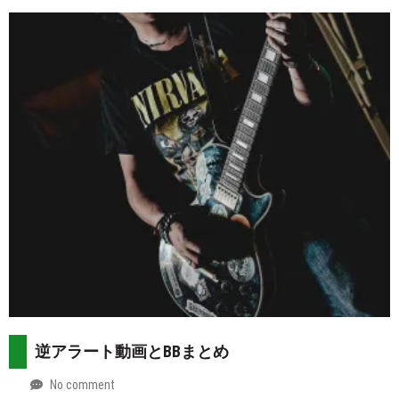
2026-
Mt.
07-
more
30
逆アラート動画とBBまとめ
No comment
by