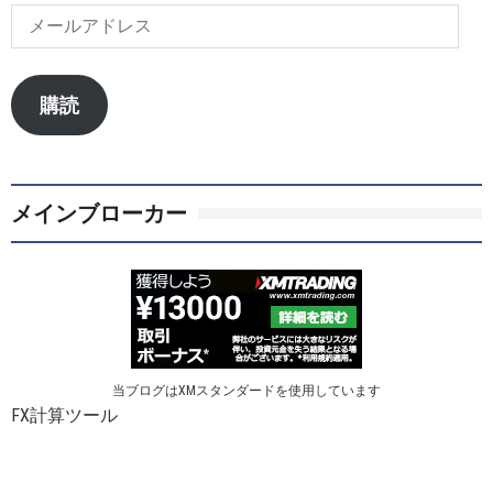
メ
ー
ル
ア
購読
ド
レ
ス
メインブローカー
当ブログはXMスタンダードを使用しています
FX計算ツール