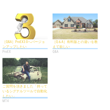
［Q&A］ProEX3.0へバージョ
［Q＆A］有料版との違いを教
ンアップしたい
えて欲しい
ProEX
Q&A
ご質問を頂きました「持って
いるシグナルツールで自動化
したい」
MT4