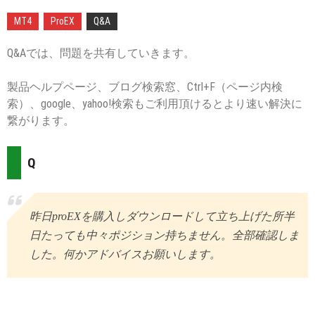
Posted
By
MT4
ProEX
Q&A
on
Mt.
:
more
Q&Aでは、問題を共有していきます。
2018-
製品ヘルプページ、ブログ検索窓、Ctrl+F（ページ内検
12-
索）、google、yahoo!検索もご利用頂けるとより速い解決に
05
繋がります。
Q
昨日proEXを購入しダウンロードして立ち上げた所半
日たっても中々ポジション持ちません。全部確認しま
した。何かアドバイスお願いします。