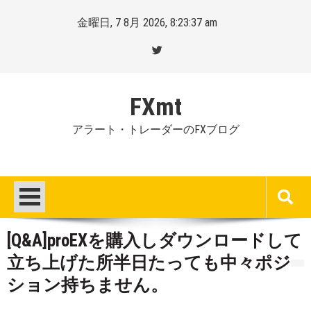
Skip
金曜日, 7 8月 2026, 8:23:38 am
to
content
FXmt
アラート・トレーダーのFXブログ
[Q&A]proEXを購入しダウンロードして
立ち上げた所半日たっても中々ポジ
ション持ちません。