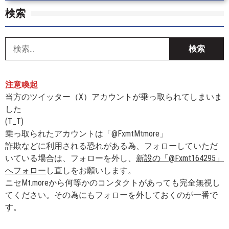
検索
索
注意喚起
当方のツイッター（X）アカウントが乗っ取られてしまいま
した
(T_T)
乗っ取られたアカウントは「@FxmtMtmore」
詐欺などに利用される恐れがある為、フォローしていただ
いている場合は、フォローを外し、
新設の「@Fxmt164295」
へフォロー
し直しをお願いします。
ニセMt.moreから何等かのコンタクトがあっても完全無視し
てください。その為にもフォローを外しておくのが一番で
す。