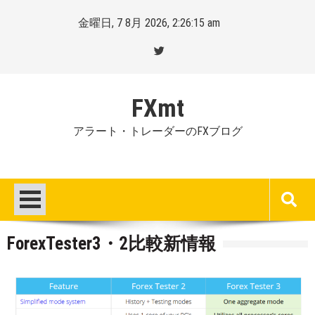
Skip
金曜日, 7 8月 2026, 2:26:16 am
to
content
FXmt
アラート・トレーダーのFXブログ
ForexTester3・2比較新情報
Posted
By
on
Mt.
:
more