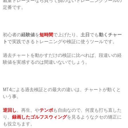
裁量トレーダーなら買って損のないトレーニングツールの
定番です。
初心者の
経験値
を
短時間
で上げたり、
土日
でも
動くチャー
ト
で実践できるトレーニングや検証に使うツールです。
過去チャートを動かすだけの検証に比べれば、段違いの経
験値を実感するのは間違いないでしょう。
MT4による過去検証との最大の違いは、チャートが動くと
いう事。
逆回し
、再生、や
テンポ
も自由なので、何度も打ち直した
り、
録画したゴルフスウィング
を見るようなクセの矯正に
も役立ちます。