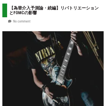
2026-
Mt.
07-
more
【為替介入予測論・続編】リパトリエーション
31
とFOMCの影響
No comment
by
2026-
Mt.
07-
more
30