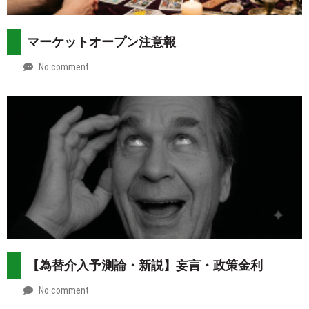
マーケットオープン注意報
No comment
by
2026-
Mt.
08-
more
02
【為替介入予測論・新説】妄言・政策金利
No comment
by