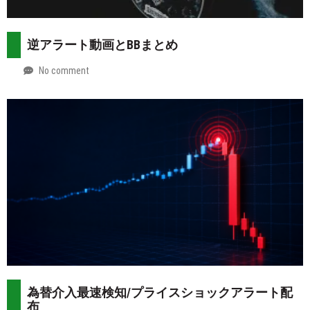
逆アラート動画とBBまとめ
No comment
by
2026-
Mt.
07-
more
29
為替介入最速検知/プライスショックアラート配
布