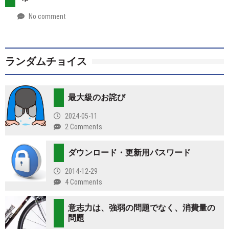
No comment
by
2026-
Mt.
07-
more
28
ランダムチョイス
最大級のお詫び
2024-05-11
2 Comments
ダウンロード・更新用パスワード
2014-12-29
4 Comments
意志力は、強弱の問題でなく、消費量の
問題