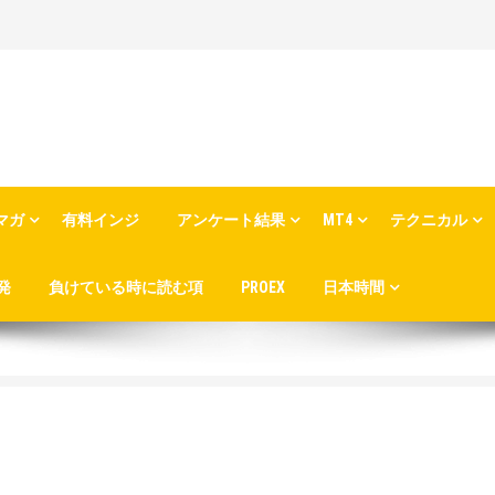
マガ
有料インジ
アンケート結果
MT4
テクニカル
発
負けている時に読む項
PROEX
日本時間