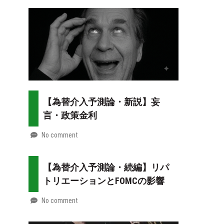
2026-
Mt.
08-
more
02
【為替介入予測論・新説】妄
言・政策金利
No comment
by
2026-
Mt.
07-
more
【為替介入予測論・続編】リパ
31
トリエーションとFOMCの影響
No comment
by
2026-
Mt.