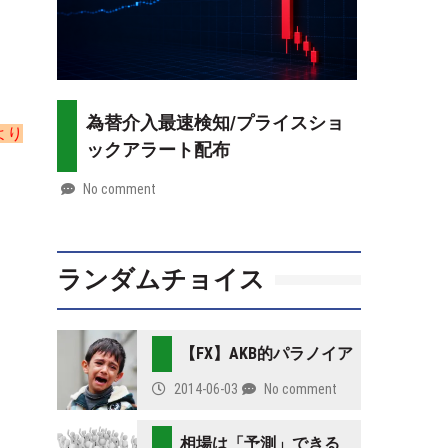
為替介入最速検知/プライスショ
より
ックアラート配布
No comment
by
2026-
Mt.
07-
more
28
ランダムチョイス
【FX】AKB的パラノイア
2014-06-03
No comment
相場は「予測」できる