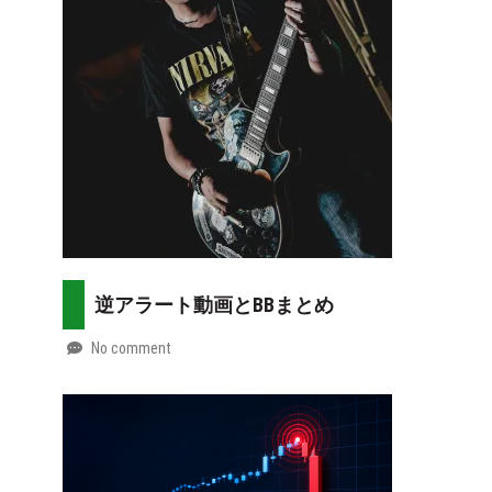
07-
more
30
逆アラート動画とBBまとめ
No comment
by
2026-
Mt.
07-
more
29