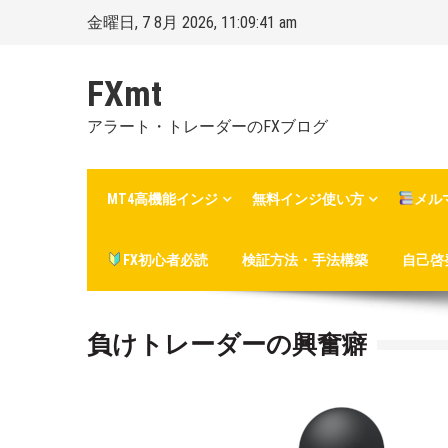
Skip
金曜日, 7 8月 2026, 11:09:42 am
to
content
FXmt
アラート・トレーダーのFXブログ
MT4高機能インジ
無料インジ使い方
メル
FX初心者必読
検証方法・手法構築
自己啓
負けトレーダーの興奮癖
Posted
By
on
Mt.
:
more