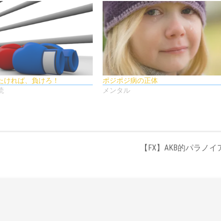
ちたければ、負けろ！
ポジポジ病の正体
読
メンタル
【FX】AKB的パラノイ