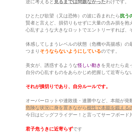
逆に考えると
見るまでは問題なかった
わけです。
ひとたび欲望（又は恐怖）の波に呑まれたら
抗う
賢者と言えど、損切りもせずに大量の含み損を抱
心乱すような大きなロットでエントリーすれば、
体感してしまうレベルの状態（危機や高揚感）の
つまり
そうならないようにしている
のです。
美女が、誘惑するような
怪しい動き
を見せたら走
自分の心乱すものをあらかじめ把握して近寄らな
それが損切りであり、自分ルールです。
オーバーロットや連敗後・連勝中など、本能が発
危険な状況に身を置きながら
根性で本能を鍛える
今日はビッグフライデー！と言ってサーフボード
君子危うきに近寄らず
です