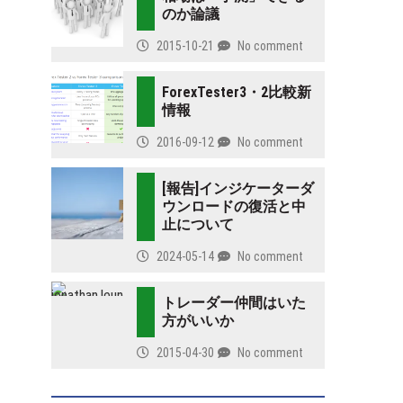
のか論議
2015-10-21
No comment
ForexTester3・2比較新
情報
2016-09-12
No comment
[報告]インジケーターダ
ウンロードの復活と中
止について
2024-05-14
No comment
トレーダー仲間はいた
方がいいか
2015-04-30
No comment