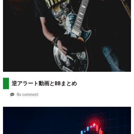
逆アラート動画とBBまとめ
No comment
by
2026-
Mt.
07-
more
29