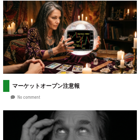
マーケットオープン注意報
No comment
by
2026-
Mt.
08-
more
02