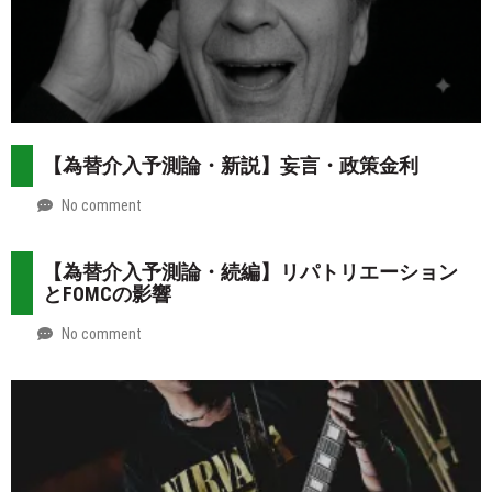
【為替介入予測論・新説】妄言・政策金利
No comment
by
2026-
Mt.
07-
more
【為替介入予測論・続編】リパトリエーション
31
とFOMCの影響
No comment
by
2026-
Mt.
07-
more
30