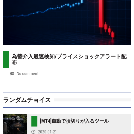
為替介入最速検知/プライスショックアラート配
布
No comment
by
2026-
Mt.
07-
more
28
ランダムチョイス
[MT4]自動で損切りが入るツール
2020-01-21