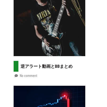
07-
more
30
逆アラート動画とBBまとめ
No comment
by
2026-
Mt.
07-
more
29