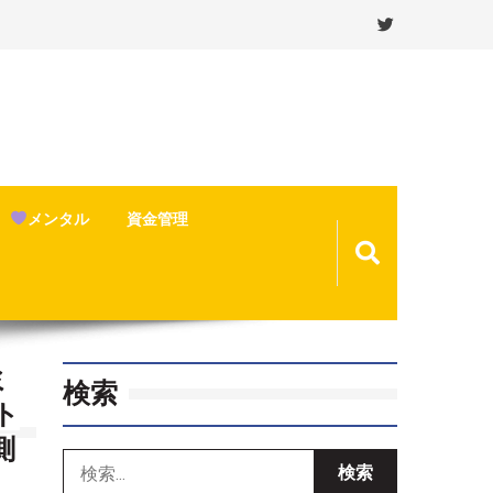
メンタル
資金管理
ミ
検索
ト
測
検
索: