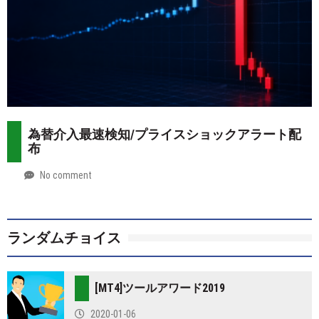
為替介入最速検知/プライスショックアラート配
布
No comment
by
2026-
Mt.
07-
more
28
ランダムチョイス
[MT4]ツールアワード2019
2020-01-06