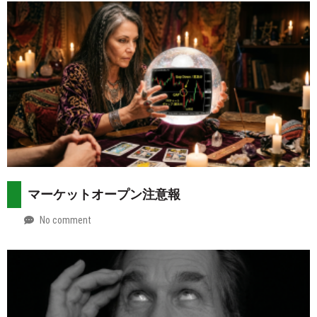
マーケットオープン注意報
No comment
by
2026-
Mt.
08-
more
02