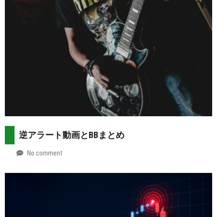
逆アラート動画とBBまとめ
No comment
by
2026-
Mt.
07-
more
29