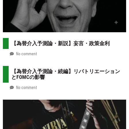
【為替介入予測論・新説】妄言・政策金利
No comment
by
2026-
Mt.
07-
more
【為替介入予測論・続編】リパトリエーション
31
とFOMCの影響
No comment
by
2026-
Mt.
07-
more
30