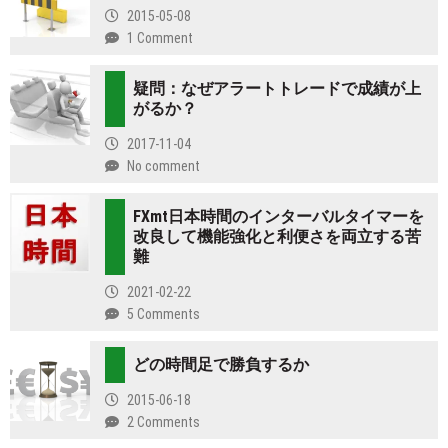
2015-05-08
1 Comment
疑問：なぜアラートトレードで成績が上
がるか？
2017-11-04
No comment
FXmt日本時間のインターバルタイマーを
改良して機能強化と利便さを両立する苦
難
2021-02-22
5 Comments
どの時間足で勝負するか
2015-06-18
2 Comments