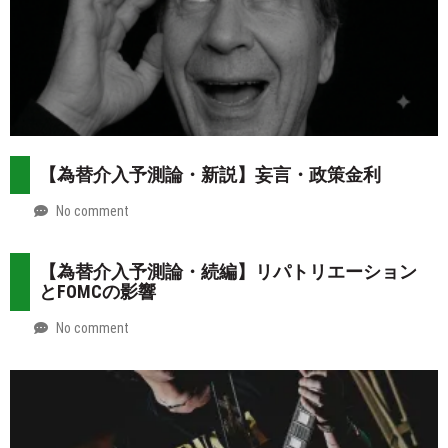
【為替介入予測論・新説】妄言・政策金利
No comment
by
2026-
Mt.
07-
more
【為替介入予測論・続編】リパトリエーション
31
とFOMCの影響
No comment
by
2026-
Mt.
07-
more
30