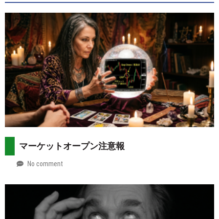
マーケットオープン注意報
No comment
by
2026-
Mt.
08-
more
02