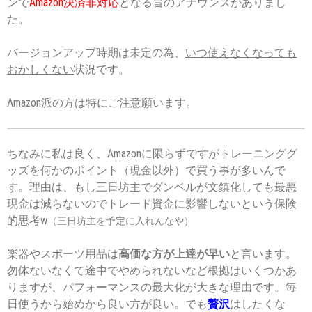
ンで
Amazon決済非対応
となる旨のアナウンスがありまし
た。
バージョンアップ時期は未定の為、
いつ使えなくなっても
おかしくない
状況です。
Amazon派の方は特にご注意願います。
ちなみに私は良く、Amazonに限らずですがトレーニンググ
ッズを何かのポイント（現金以外）で買う事が多いんで
す。理由は、もし三日坊主でダンベルが文鎮化しても最悪
現金は減らないのでトレード資金に影響しないという保険
的思考w
（三日坊主を予定に入れんなや）
楽器やスポーツ用品は
高価な方が上達が早い
と言います。
勿体ないなくて途中でやめられないなど根拠はいくつかあ
りますが、パフォーマンスの最大化が大きな理由です。毎
日使うから始めから良い方が良い。でも
贅沢
はしたくな