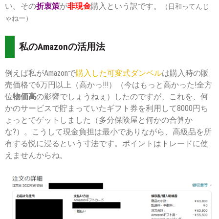
い。その
折衷策
が
非現金
購入という訳です。
（日和ってんじ
ゃねー）
私のAmazonの活用法
例えば私がAmazonで
購入した可変式ダンベル
は購入時の販
売価格で6万円以上（高かっ!!!）（今はもっと高かった!全方
位
物価高
の影響でしょうねぇ）したのですが、これを、何
かのサービスで貯まっていたギフト券を利用して8000円ち
ょっとでゲットしました（多分保険屋と何かの合算か
な?）。こうして現金負担は最小でありながら、高級品を所
有する悦に浸るという寸法です。ポイントはトレードに使
えませんからね。