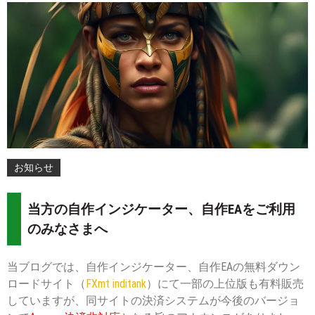
Posted
By
on
Mt.
:
more
2024-
06-
06
お知らせ
当方の自作インジケーター、自作EAをご利用
のみなさまへ
当ブログでは、自作インジケーター、自作EAの無料ダウン
ロードサイト（
FXmt inditank
）にて一部の上位版も有料販売
していますが、同サイトの決済システムが今後のバージョ