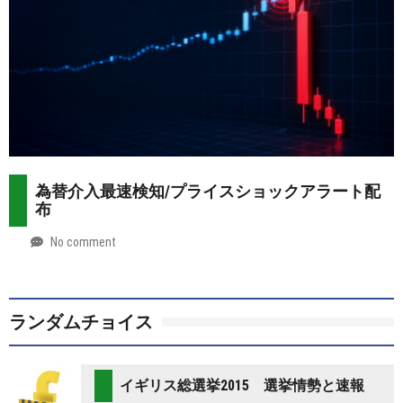
為替介入最速検知/プライスショックアラート配
布
No comment
by
2026-
Mt.
07-
more
28
ランダムチョイス
イギリス総選挙2015 選挙情勢と速報