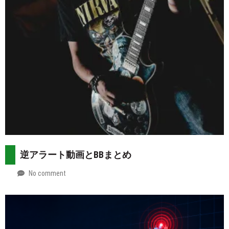
逆アラート動画とBBまとめ
No comment
by
2026-
Mt.
07-
more
29