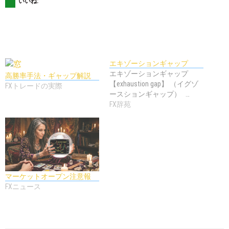
いいね:
エキゾーションギャップ
エキゾーションギャップ
高勝率手法・ギャップ解説
【exhaustion gap】 （イグゾ
FXトレードの実際
ースションギャップ） …
FX辞苑
マーケットオープン注意報
FXニュース