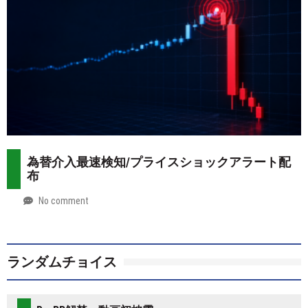
為替介入最速検知/プライスショックアラート配
布
No comment
by
2026-
Mt.
07-
more
28
ランダムチョイス