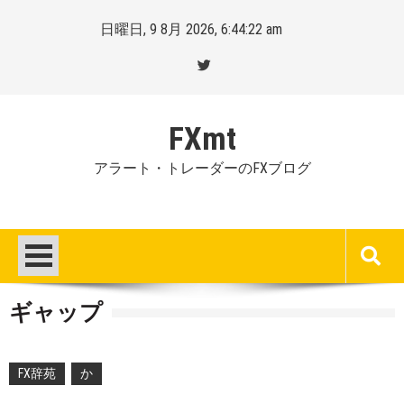
Skip
日曜日, 9 8月 2026, 6:44:23 am
to
content
FXmt
アラート・トレーダーのFXブログ
ギャップ
Posted
By
FX辞苑
か
on
Mt.
:
more