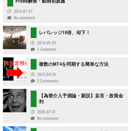
ProBB解禁・動画初披露
2016-01-07
No comment
レバレッジ10倍、却下！
2018-05-29
1 Comment
複数のMT4を同期する簡単な方法
2015-04-30
2 Comments
【為替介入予測論・新説】妄言・政策金
利
2026-07-31
No comment