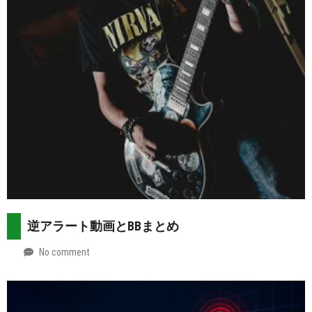
逆アラート動画とBBまとめ
No comment
by
2026-
Mt.
07-
more
29