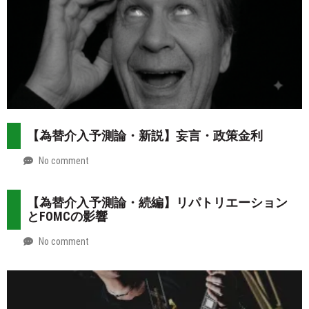
【為替介入予測論・新説】妄言・政策金利
No comment
by
2026-
Mt.
07-
more
【為替介入予測論・続編】リパトリエーション
31
とFOMCの影響
No comment
by
2026-
Mt.
07-
more
30