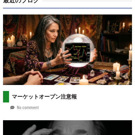
最近のブログ
マーケットオープン注意報
No comment
by
2026-
Mt.
08-
more
02