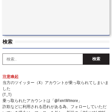
検索
索
注意喚起
当方のツイッター（X）アカウントが乗っ取られてしまいま
した
(T_T)
乗っ取られたアカウントは「@FxmtMtmore」
詐欺などに利用される恐れがある為、フォローしていただ