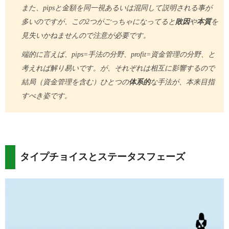
また、pipsと金額を同一視あるいは混同して説明される事が
多いのですが、この2つがごっちゃになってると
敗因
や
本質
を
見失いかねませんので注意が必要です。
端的に言えば、pips=手法の分野、profit=資金管理の分野、と
考えれば解り易いです。が、それぞれは相互に影響するので
結局（資金管理を含む）ひとつの
体系的
な手法が、本来目指
すべき姿です。
タイプチョイスとステータスフェーズ