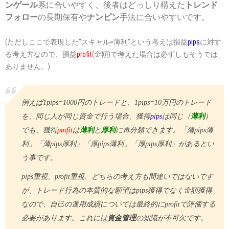
ンゲール
系に合いやすく、後者はどっしり構えた
トレンド
フォロー
の長期保有や
ナンピン
手法に合いやすいです。
(ただしここで表現した”スキャル=薄利”という考えは損益
pips
に対す
る考え方なので、損益
profit
(金額)で考えた場合は必ずしもそうでは
ありません。)
例えば1pips=1000円のトレードと、1pips=10万円のトレード
を、同じ人が同じ資金で行う場合、獲得
pips
は同じ（
薄利
）
でも、獲得
profit
は
薄利
と
厚利
に再分類できます。「薄pips薄
利」「薄pips厚利」「厚pips薄利」「厚pips厚利」があるとい
う事です。
pips重視、profit重視、どちらの考え方も間違いではないです
が、トレード行為の本質的な願望はpips獲得でなく金額獲得
なので、自己の運用成績については最終的にprofitで評価する
必要があります。これには
資金管理
の知識が不可欠です。