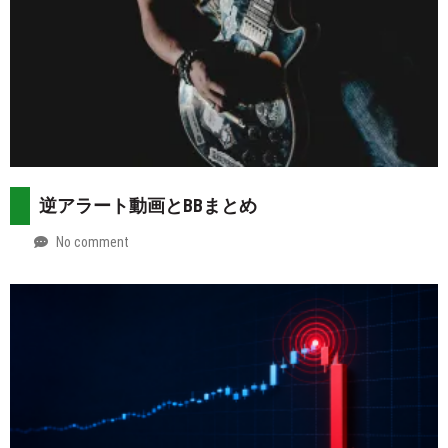
逆アラート動画とBBまとめ
No comment
by
2026-
Mt.
07-
more
29