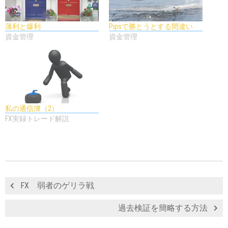
薄利と爆利
Pipsで勝とうとする間違い
資金管理
資金管理
私の通信簿（2）
FX実録トレード解説
FX 弱者のゲリラ戦
過去検証を簡略する方法