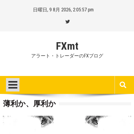
Skip
日曜日, 9 8月 2026, 2:05:58 pm
to
content
FXmt
アラート・トレーダーのFXブログ
薄利か、厚利か
Posted
By
on
Mt.
:
more