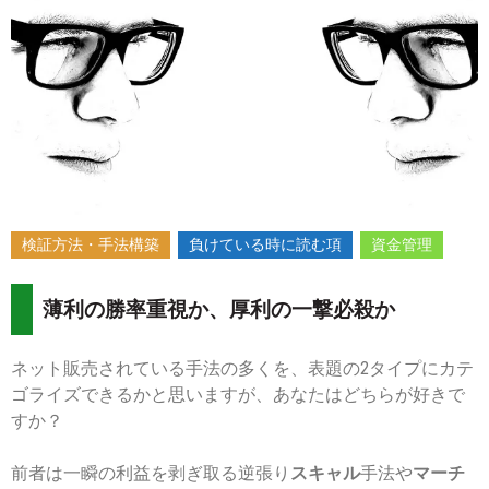
2019-
12-
16
検証方法・手法構築
負けている時に読む項
資金管理
薄利の勝率重視か、厚利の一撃必殺か
ネット販売されている手法の多くを、表題の2タイプにカテ
ゴライズできるかと思いますが、あなたはどちらが好きで
すか？
前者は一瞬の利益を剥ぎ取る逆張り
スキャル
手法や
マーチ