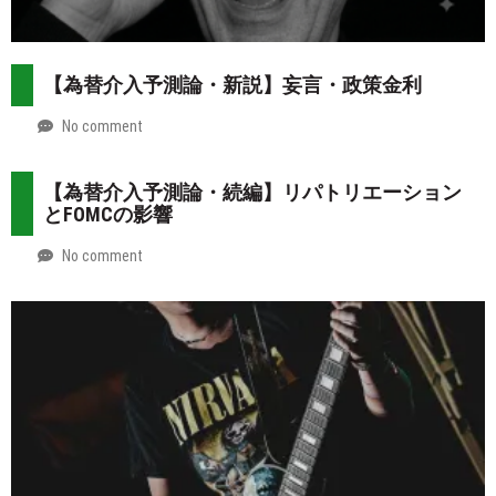
【為替介入予測論・新説】妄言・政策金利
No comment
by
2026-
Mt.
07-
more
【為替介入予測論・続編】リパトリエーション
31
とFOMCの影響
No comment
by
2026-
Mt.
07-
more
30