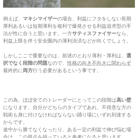
例えば、
マキシマイザー
の場合、利益にフタをしない長期
厚利あるいは短期薄利を複利で爆発させる利益追求型の手
法が性に合うと思います。一方
サティスファイサー
なら、
利益上限を伴う安全圏内の薄利決済などが向くでしょう。
しかしここで重要なのは、前述のとおり薄利・厚利は、
選
択でなく段階の問題
なので、
性格の向き不向きに関わらず
最終的に
両方
行う必要があるという事です。
この為、ほぼ全てのトレーダーにとってこの段階は
高い壁
になります。自分がどちらのタイプであれ、不得意な方の
戦術も身に付けなければならない踊り場にいずれ到達する
からです。
途中から勝てなくなったり、ある一定の利益で伸び悩む場
合は、この視点を持っていると参考になると思います。