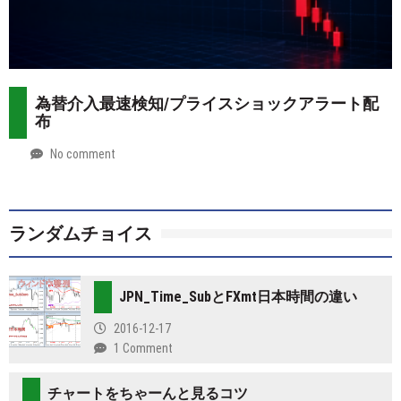
為替介入最速検知/プライスショックアラート配
布
No comment
by
2026-
Mt.
07-
more
28
ランダムチョイス
JPN_Time_SubとFXmt日本時間の違い
2016-12-17
1 Comment
チャートをちゃーんと見るコツ