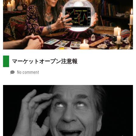
マーケットオープン注意報
No comment
by
2026-
Mt.
08-
more
02