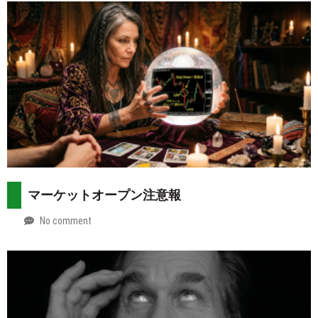
マーケットオープン注意報
No comment
by
2026-
Mt.
08-
more
02