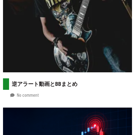
逆アラート動画とBBまとめ
No comment
by
2026-
Mt.
07-
more
29