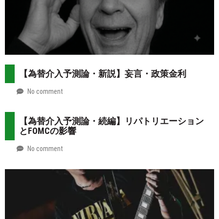
【為替介入予測論・新説】妄言・政策金利
No comment
by
2026-
Mt.
07-
more
【為替介入予測論・続編】リパトリエーション
31
とFOMCの影響
No comment
by
2026-
Mt.
07-
more
30