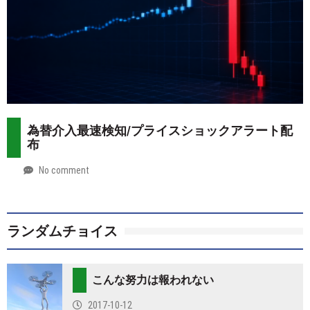
為替介入最速検知/プライスショックアラート配
布
No comment
by
2026-
Mt.
07-
more
28
ランダムチョイス
こんな努力は報われない
2017-10-12