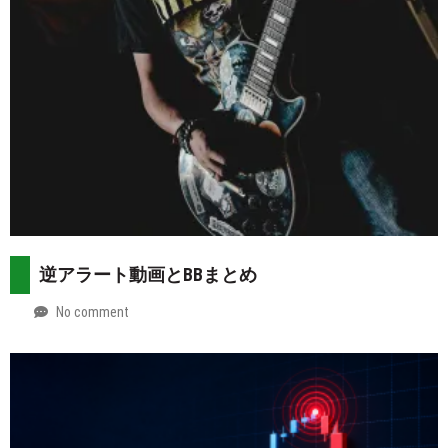
逆アラート動画とBBまとめ
No comment
by
2026-
Mt.
07-
more
29