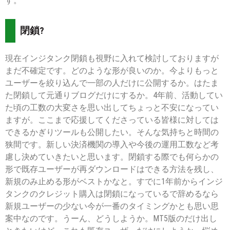
す。
閉鎖?
現在インジタンク閉鎖も視野に入れて検討しておりますが
まだ不確定です。どのような形が良いのか。今よりもっと
ユーザーを絞り込んで一部の人だけに公開するか。はたま
た閉鎖して元通りブログだけにするか。4年前、活動してい
た頃の工数の大変さを思い出してちょっと不安になってい
ますが。ここまで応援してくださっている皆様に対しては
できるかぎりツールも公開したい。そんな気持ちと時間の
狭間です。新しい決済機関の導入や今後の運用工数など考
慮し決めていきたいと思います。閉鎖する際でも何らかの
形で既存ユーザーが再ダウンロードはできる方法を残し、
新規のみ止める形がベストかなと。すでに1年前からインジ
タンクのクレジット購入は閉鎖になっているで辞めるなら
新規ユーザーの少ない今が一番のタイミングかとも思い思
案中なのです。うーん、どうしようか。MT5版のだけ出し