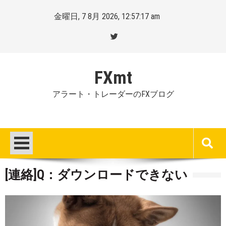
Skip
金曜日, 7 8月 2026, 12:57:18 am
to
content
FXmt
アラート・トレーダーのFXブログ
[連絡]Q：ダウンロードできない
Posted
By
on
Mt.
:
more