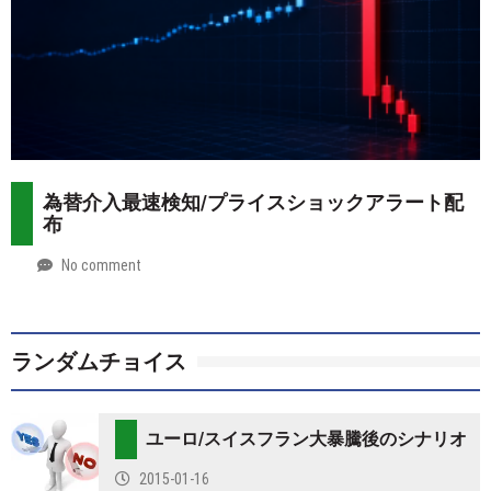
為替介入最速検知/プライスショックアラート配
布
No comment
by
2026-
Mt.
07-
more
28
ランダムチョイス
ユーロ/スイスフラン大暴騰後のシナリオ
2015-01-16