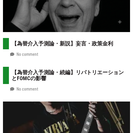
【為替介入予測論・新説】妄言・政策金利
No comment
by
2026-
Mt.
07-
more
【為替介入予測論・続編】リパトリエーション
31
とFOMCの影響
No comment
by
2026-
Mt.
07-
more
30