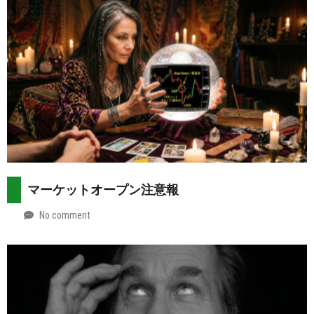
マーケットオープン注意報
No comment
by
2026-
Mt.
08-
more
02