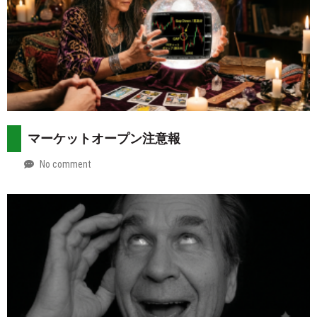
マーケットオープン注意報
No comment
by
2026-
Mt.
08-
more
02