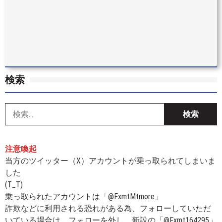
検索
索
注意喚起
当方のツイッター（X）アカウントが乗っ取られてしまいま
した
(T_T)
乗っ取られたアカウントは「@FxmtMtmore」
詐欺などに利用される恐れがある為、フォローしていただ
いている場合は、フォローを外し、
新設の「@Fxmt164295」