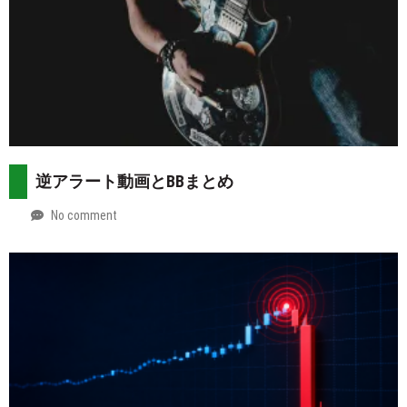
逆アラート動画とBBまとめ
No comment
by
2026-
Mt.
07-
more
29