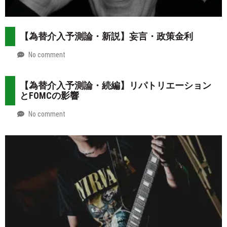
【為替介入予測論・新説】妄言・政策金利
No comment
by
2026-
Mt.
07-
more
【為替介入予測論・続編】リパトリエーション
31
とFOMCの影響
No comment
by
2026-
Mt.
07-
more
30