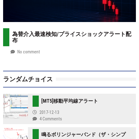
為替介入最速検知/プライスショックアラート配
布
No comment
by
2026-
Mt.
07-
more
28
ランダムチョイス
[MT5]移動平均線アラート
2017-12-13
4 Comments
鳴るボリンジャーバンド（ザ・シンプ