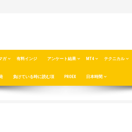
マガ
有料インジ
アンケート結果
MT4
テクニカル
発
負けている時に読む項
PROEX
日本時間