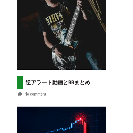
07-
more
30
逆アラート動画とBBまとめ
No comment
by
2026-
Mt.
07-
more
29