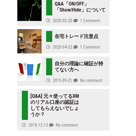
Q&A「ON/OFF」
「Show/Hide」について
2020-02-20
1 Comment
在宅トレード注意点
2020-04-22
1 Comment
自分の理論に確証が持
てない方へ
2015-09-21
No comment
[Q&A] 元々使ってるXM
のリアル口座の認証は
してもらえないでしょ
うか？
2018-12-13
No comment