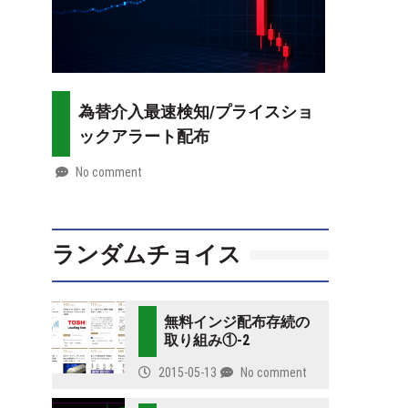
為替介入最速検知/プライスショ
ックアラート配布
No comment
by
2026-
Mt.
07-
more
28
ランダムチョイス
無料インジ配布存続の
取り組み①-2
2015-05-13
No comment