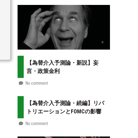
2026-
Mt.
08-
more
02
【為替介入予測論・新説】妄
言・政策金利
No comment
by
2026-
Mt.
07-
more
【為替介入予測論・続編】リパ
31
トリエーションとFOMCの影響
No comment
by
2026-
Mt.