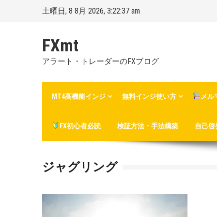
Skip
土曜日, 8 8月 2026, 3:22:38 am
to
content
FXmt
アラート・トレーダーのFXブログ
MT4高機能インジ
無料インジ使い方
メル
FX初心者必読
検証方法・手法構築
自己啓
ジャグリング
Posted
By
on
Mt.
:
more