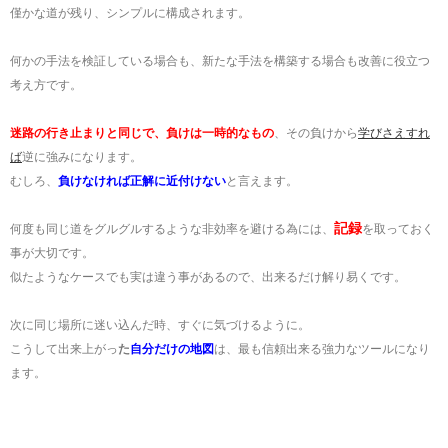
僅かな道が残り、シンプルに構成されます。
何かの手法を検証している場合も、新たな手法を構築する場合も改善に役立つ
考え方です。
迷路の行き止まりと同じで、負けは一時的なもの
、その負けから
学びさえすれ
ば
逆に強みになります。
むしろ、
負けなければ正解に近付けない
と言えます。
記録
何度も同じ道をグルグルするような非効率を避ける為には、
を取っておく
事が大切です。
似たようなケースでも実は違う事があるので、出来るだけ解り易くです。
次に同じ場所に迷い込んだ時、すぐに気づけるように。
こうして出来上がっ
た
自分だけの地図
は、最も信頼出来る強力なツールになり
ます。