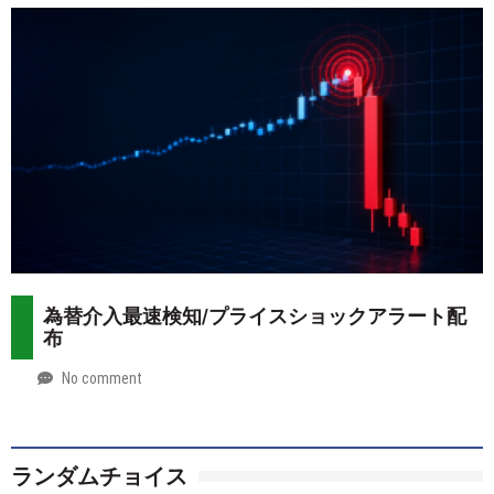
07-
more
29
為替介入最速検知/プライスショックアラート配
布
No comment
by
2026-
Mt.
07-
more
28
ランダムチョイス