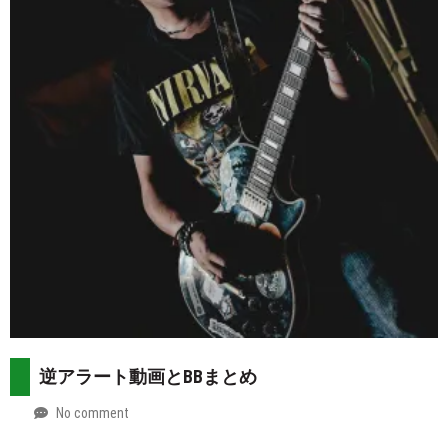
07-
more
30
逆アラート動画とBBまとめ
No comment
by
2026-
Mt.