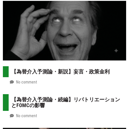
08-
more
02
【為替介入予測論・新説】妄言・政策金利
No comment
by
2026-
Mt.
07-
more
【為替介入予測論・続編】リパトリエーション
31
とFOMCの影響
No comment
by
2026-
Mt.