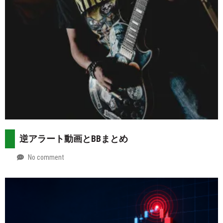
逆アラート動画とBBまとめ
No comment
by
2026-
Mt.
07-
more
29