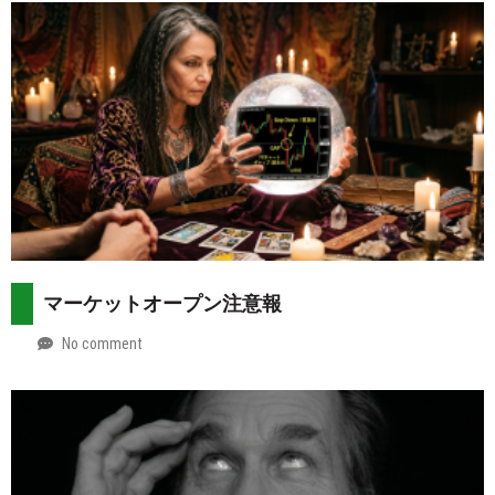
マーケットオープン注意報
No comment
by
2026-
Mt.
08-
more
02