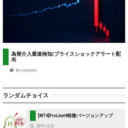
為替介入最速検知/プライスショックアラート配
布
No comment
by
2026-
Mt.
07-
more
28
ランダムチョイス
[MT4]ProLineH軽微バージョンアップ
2019-12-21