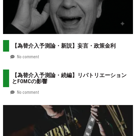
【為替介入予測論・新説】妄言・政策金利
No comment
by
2026-
Mt.
07-
more
【為替介入予測論・続編】リパトリエーション
31
とFOMCの影響
No comment
by
2026-
Mt.
07-
more
30