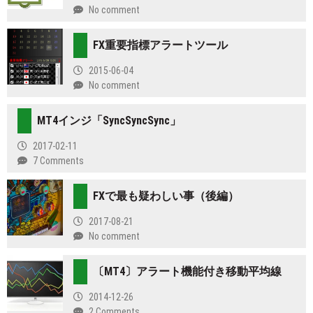
No comment
FX重要指標アラートツール
2015-06-04
No comment
MT4インジ「SyncSyncSync」
2017-02-11
7 Comments
FXで最も疑わしい事（後編）
2017-08-21
No comment
〔MT4〕アラート機能付き移動平均線
2014-12-26
2 Comments