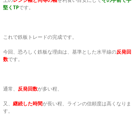
上の
レンジ幅と同等の幅
を利食い目安にして
その手前で手
堅くTP
です。
これで鉄板トレードの完成です。
今回、恐ろしく鉄板な理由は、基準とした水平線の
反発回
数
です。
通常、
反発回数
が多い程、
又、
継続した時間
が長い程、ラインの信頼度は高くなりま
す。