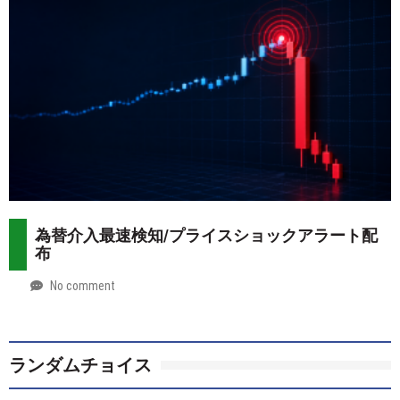
29
為替介入最速検知/プライスショックアラート配
布
No comment
by
2026-
Mt.
07-
more
28
ランダムチョイス