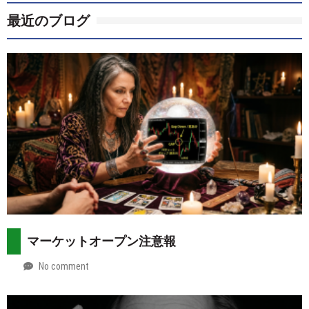
最近のブログ
マーケットオープン注意報
No comment
by
2026-
Mt.
08-
more