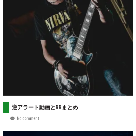
30
逆アラート動画とBBまとめ
No comment
by
2026-
Mt.
07-
more