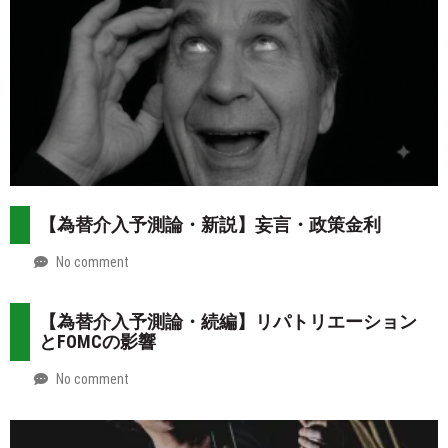
02
【為替介入予測論・新説】妄言・政策金利
No comment
by
2026-
Mt.
07-
more
【為替介入予測論・続編】リパトリエーション
31
とFOMCの影響
No comment
by
2026-
Mt.
07-
more