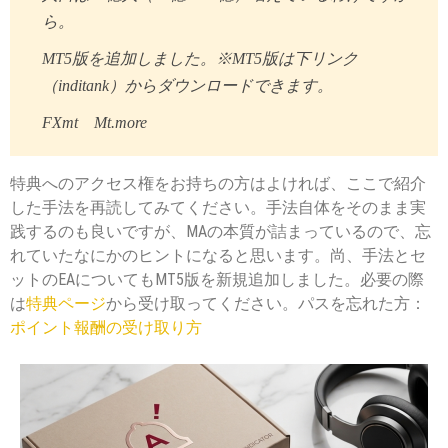
ら。
MT5版を追加しました。※MT5版は下リンク
（inditank）からダウンロードできます。
FXmt Mt.more
特典へのアクセス権をお持ちの方はよければ、ここで紹介
した手法を再読してみてください。手法自体をそのまま実
践するのも良いですが、MAの本質が詰まっているので、忘
れていたなにかのヒントになると思います。尚、手法とセ
ットのEAについてもMT5版を新規追加しました。必要の際
は
特典ページ
から受け取ってください。パスを忘れた方：
ポイント報酬の受け取り方