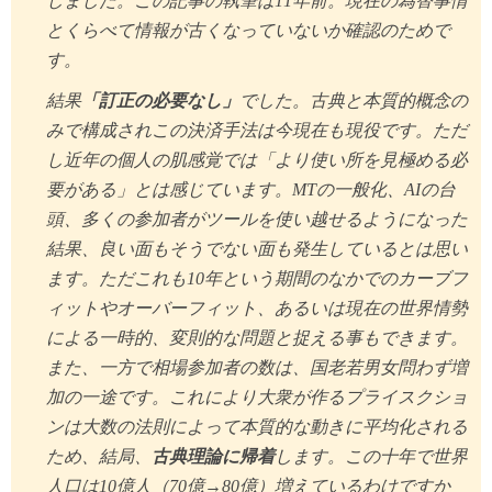
しました。この記事の執筆は11年前。現在の為替事情
とくらべて情報が古くなっていないか確認のためで
す。
結果
「訂正の必要なし」
でした。古典と本質的概念の
みで構成されこの決済手法は今現在も現役です。ただ
し近年の個人の肌感覚では「より使い所を見極める必
要がある」とは感じています。MTの一般化、AIの台
頭、多くの参加者がツールを使い越せるようになった
結果、良い面もそうでない面も発生しているとは思い
ます。ただこれも10年という期間のなかでのカーブフ
ィットやオーバーフィット、あるいは現在の世界情勢
による一時的、変則的な問題と捉える事もできます。
また、一方で相場参加者の数は、国老若男女問わず増
加の一途です。これにより大衆が作るプライスクショ
ンは大数の法則によって本質的な動きに平均化される
ため、結局、
古典理論に帰着
します。この十年で世界
人口は10億人（70億→80億）増えているわけですか