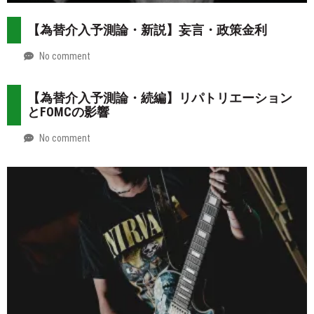
【為替介入予測論・新説】妄言・政策金利
No comment
by
2026-
Mt.
07-
more
【為替介入予測論・続編】リパトリエーション
31
とFOMCの影響
No comment
by
2026-
Mt.
07-
more
30