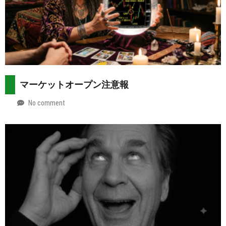
マーケットオープン注意報
No comment
by
2026-
Mt.
08-
more
02