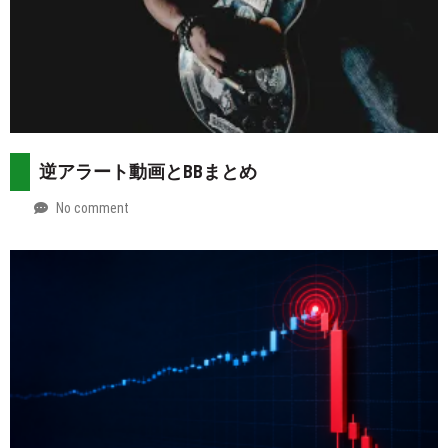
逆アラート動画とBBまとめ
No comment
by
2026-
Mt.
07-
more
29