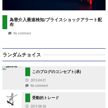
為替介入最速検知/プライスショックアラート配
布
No comment
by
2026-
Mt.
07-
more
28
ランダムチョイス
このブログのコンセプト(承)
2015-04-21
No comment
受動的トレード
2015-08-30