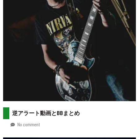
30
逆アラート動画とBBまとめ
No comment
by
2026-
Mt.