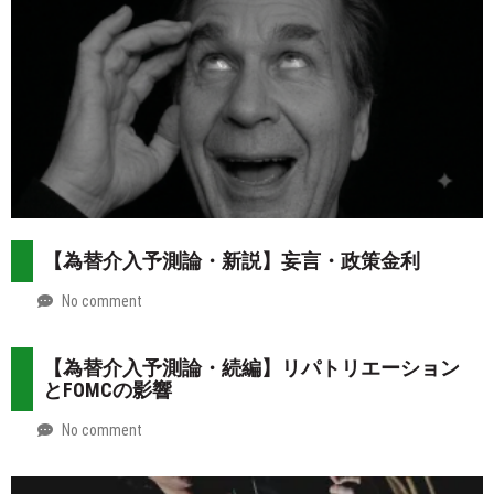
08-
more
02
【為替介入予測論・新説】妄言・政策金利
No comment
by
2026-
Mt.
07-
more
【為替介入予測論・続編】リパトリエーション
31
とFOMCの影響
No comment
by
2026-
Mt.
07-
more