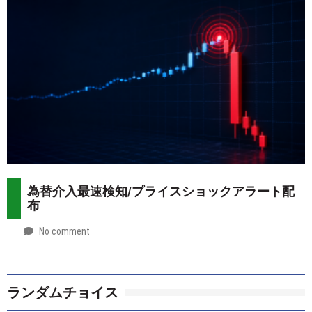
07-
more
29
為替介入最速検知/プライスショックアラート配
布
No comment
by
2026-
Mt.
07-
more
28
ランダムチョイス