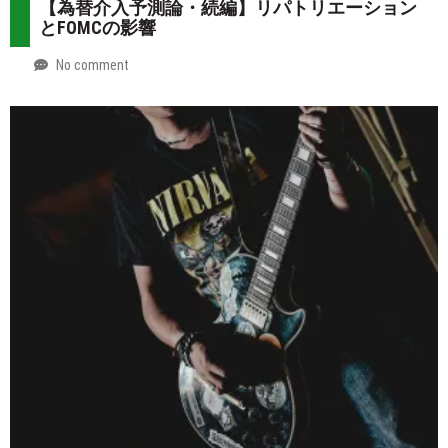
07-
more
【為替介入予測論・続編】リパトリエーション
31
とFOMCの影響
No comment
by
2026-
Mt.
07-
more
30