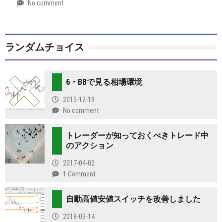
No comment
by
2026-
Mt.
07-
more
28
ランダムチョイス
6・BBで見る相場環境
2015-12-19
No comment
トレーダーが知っておくべきトレード中
のアクション
2017-04-02
1 Comment
自動高値安値スイッチを改善しました
2018-03-14