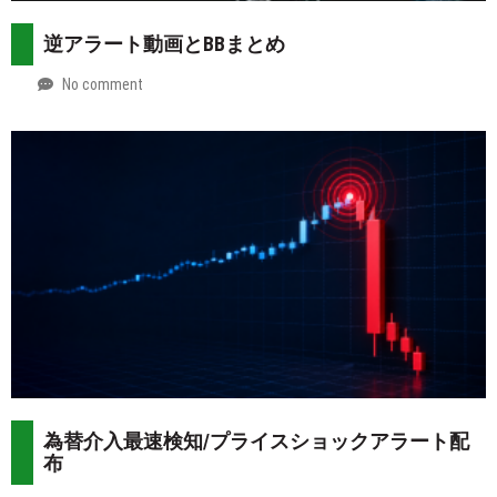
逆アラート動画とBBまとめ
No comment
by
2026-
Mt.
07-
more
29
為替介入最速検知/プライスショックアラート配
布