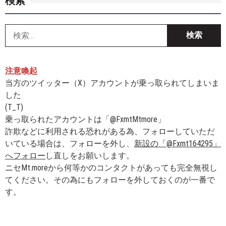
検索
索
注意喚起
当方のツイッター（X）アカウントが乗っ取られてしまいま
した
(T_T)
乗っ取られたアカウントは「@FxmtMtmore」
詐欺などに利用される恐れがある為、フォローしていただ
いている場合は、フォローを外し、
新設の「@Fxmt164295」
へフォロー
し直しをお願いします。
ニセMt.moreから何等かのコンタクトがあっても完全無視し
てください。その為にもフォローを外しておくのが一番で
す。