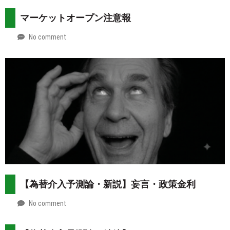
マーケットオープン注意報
No comment
by
2026-
Mt.
08-
more
02
【為替介入予測論・新説】妄言・政策金利
No comment
by
2026-
Mt.