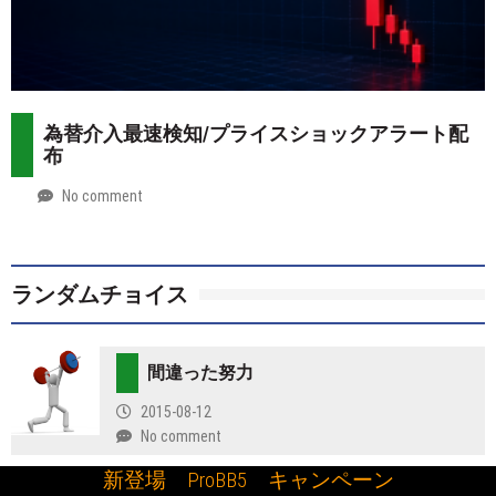
為替介入最速検知/プライスショックアラート配
布
No comment
by
2026-
Mt.
07-
more
28
ランダムチョイス
間違った努力
2015-08-12
No comment
新登場 ProBB5 キャンペーン
FXmt日本時間の隠し機能 マルチ時間軸の