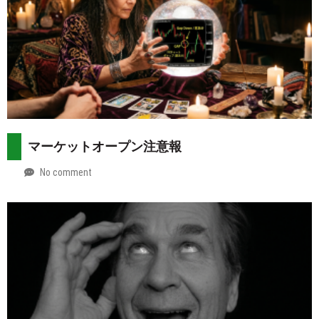
マーケットオープン注意報
No comment
by
2026-
Mt.
08-
more
02