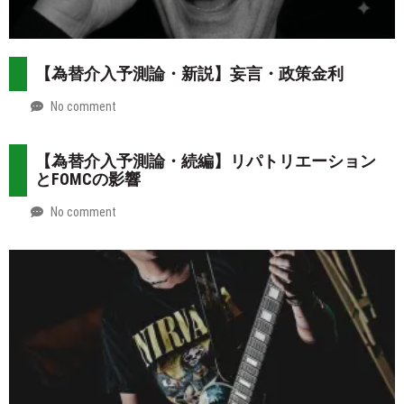
【為替介入予測論・新説】妄言・政策金利
No comment
by
2026-
Mt.
07-
more
【為替介入予測論・続編】リパトリエーション
31
とFOMCの影響
No comment
by
2026-
Mt.
07-
more
30