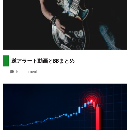
逆アラート動画とBBまとめ
No comment
by
2026-
Mt.
07-
more
29