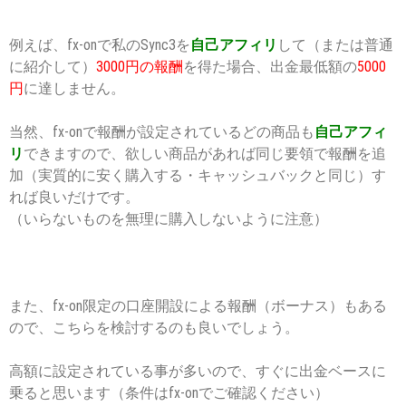
例えば、fx-onで私のSync3を
自己アフィリ
して（または普通
に紹介して）
3000円の報酬
を得た場合、出金最低額の
5000
円
に達しません。
当然、fx-onで報酬が設定されているどの商品も
自己アフィ
リ
できますので、欲しい商品があれば同じ要領で報酬を追
加（実質的に安く購入する・キャッシュバックと同じ）す
れば良いだけです。
（いらないものを無理に購入しないように注意）
また、fx-on限定の口座開設による報酬（ボーナス）もある
ので、こちらを検討するのも良いでしょう。
高額に設定されている事が多いので、すぐに出金ベースに
乗ると思います（条件はfx-onでご確認ください）