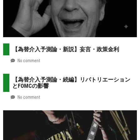
【為替介入予測論・新説】妄言・政策金利
No comment
by
2026-
Mt.
07-
more
【為替介入予測論・続編】リパトリエーション
31
とFOMCの影響
No comment
by
2026-
Mt.
07-
more
30