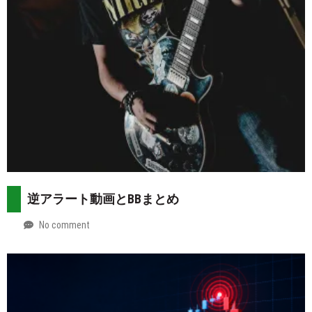
逆アラート動画とBBまとめ
No comment
by
2026-
Mt.
07-
more
29