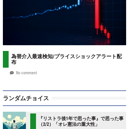
為替介入最速検知/プライスショックアラート配
布
No comment
by
2026-
Mt.
07-
more
28
ランダムチョイス
『リストラ後1年で思った事』で思った事
（2/2）「オレ憲法の重大性」