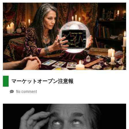
マーケットオープン注意報
No comment
by
2026-
Mt.
08-
more
02