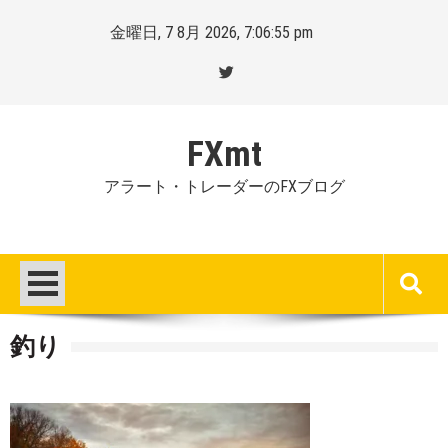
Skip
金曜日, 7 8月 2026, 7:06:56 pm
to
content
FXmt
アラート・トレーダーのFXブログ
釣り
Posted
By
on
Mt.
:
more