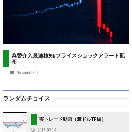
為替介入最速検知/プライスショックアラート配
布
No comment
by
2026-
Mt.
07-
more
28
ランダムチョイス
実トレード動画（豪ドルTP編）
2015-02-14