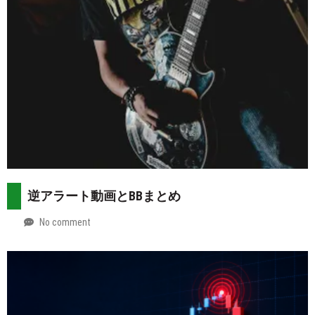
逆アラート動画とBBまとめ
No comment
by
2026-
Mt.
07-
more
29