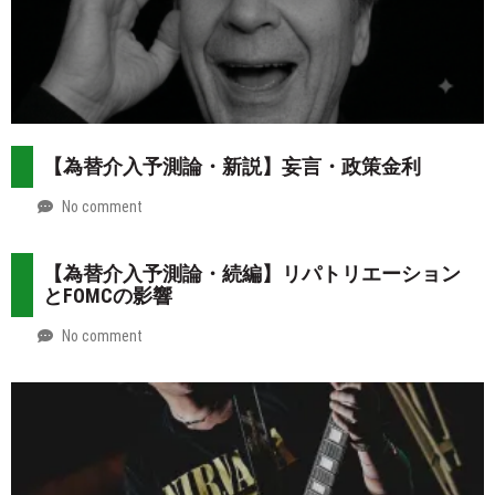
【為替介入予測論・新説】妄言・政策金利
No comment
by
2026-
Mt.
07-
more
【為替介入予測論・続編】リパトリエーション
31
とFOMCの影響
No comment
by
2026-
Mt.
07-
more
30