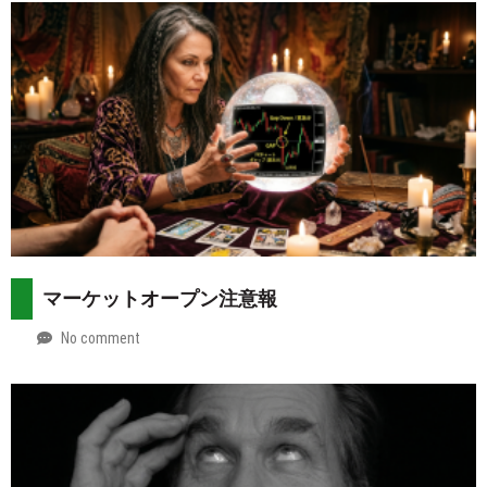
マーケットオープン注意報
No comment
by
2026-
Mt.
08-
more
02