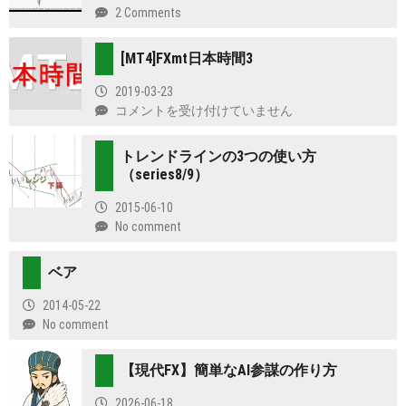
2 Comments
[MT4]FXmt日本時間3
2019-03-23
[MT4]FXmt
コメントを受け付けていません
日
本
トレンドラインの3つの使い方
時
（series8/9）
間
3
2015-06-10
は
No comment
ベア
2014-05-22
No comment
【現代FX】簡単なAI参謀の作り方
2026-06-18