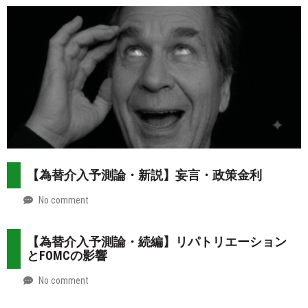
08-
more
02
【為替介入予測論・新説】妄言・政策金利
No comment
by
2026-
Mt.
07-
more
【為替介入予測論・続編】リパトリエーション
31
とFOMCの影響
No comment
by
2026-
Mt.