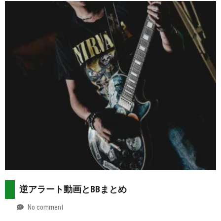
07-
more
30
逆アラート動画とBBまとめ
No comment
by