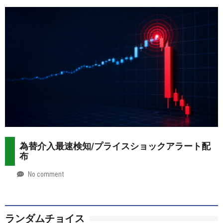
2026-
Mt.
07-
more
29
為替介入最速検知/プライスショックアラート配
布
No comment
by
2026-
Mt.
07-
more
28
ランダムチョイス