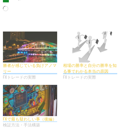
読
み
込
み
中…
勝者が感じている負けアノマ
相場の勝率と自分の勝率を知
リー
る事でわかる本当の原因
FXトレードの実際
FXトレードの実際
FXで最も疑わしい事（後編）
検証方法・手法構築