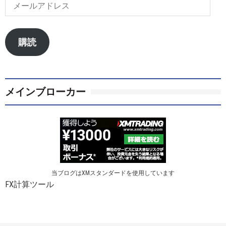
メ
ー
ル
ア
購読
ド
レ
ス
メインブローカー
当ブログはXMスタンダードを使用しています
FX計算ツール