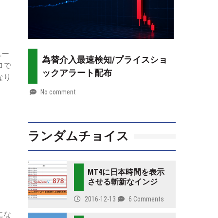
ユー
為替介入最速検知/プライスショ
ロで
ックアラート配布
なり
No comment
by
2026-
Mt.
07-
more
28
ランダムチョイス
MT4に日本時間を表示
させる斬新なインジ
2016-12-13
6 Comments
にな