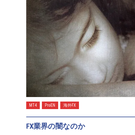
2020-
01-
16
MT4
ProEN
海外FX
FX業界の闇なのか