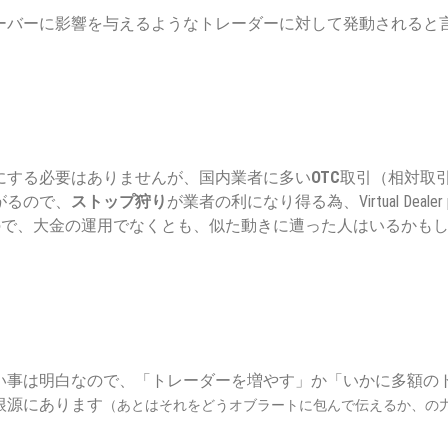
ーバーに影響を与えるようなトレーダーに対して発動されると
にする必要はありませんが、国内業者に多い
OTC
取引（相対取
がるので、
ストップ狩り
が業者の利になり得る為、Virtual Dealer p
ので、大金の運用でなくとも、似た動きに遭った人はいるかも
い事は明白なので、「トレーダーを増やす」か「いかに多額の
根源にあります
（あとはそれをどうオブラートに包んで伝えるか、の