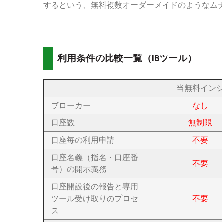
するという、無料複数オーダーメイドのようなムチ
利用条件の比較一覧（IBツール）
当無料イン
ブローカー
なし
口座数
無制限
口座毎の利用申請
不要
口座名義（指名・口座番
不要
号）の開示義務
口座開設後の報告と専用
ツール受け取りのプロセ
不要
ス