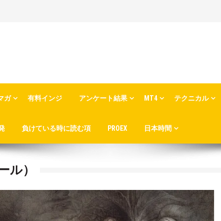
マガ
有料インジ
アンケート結果
MT4
テクニカル
発
負けている時に読む項
PROEX
日本時間
ツール）