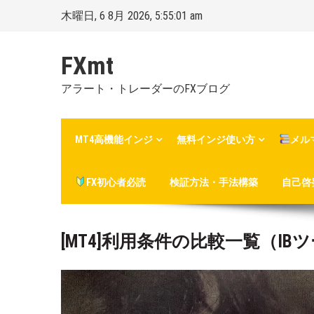
Skip
木曜日, 6 8月 2026, 5:55:02 am
to
content
FXmt
アラート・トレーダーのFXブログ
MT4高機能インジ
無料インジ使い方
メル
FX初心者必読
検証方法・手法構築
自己啓
[MT4]利用条件の比較一覧（IB
Posted
By
on
Mt.
:
more