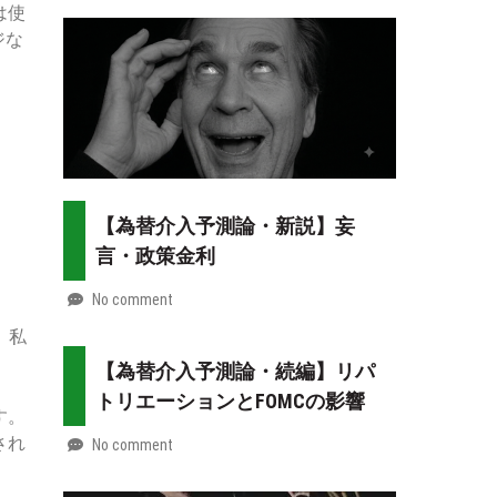
2026-
Mt.
は使
08-
more
ジな
02
【為替介入予測論・新説】妄
言・政策金利
No comment
by
2026-
Mt.
。私
07-
more
【為替介入予測論・続編】リパ
31
トリエーションとFOMCの影響
す。
され
No comment
by
2026-
Mt.