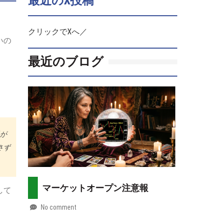
最近のX投稿
クリックでXへ／
いの
最近のブログ
料が
さず
マーケットオープン注意報
して
No comment
by