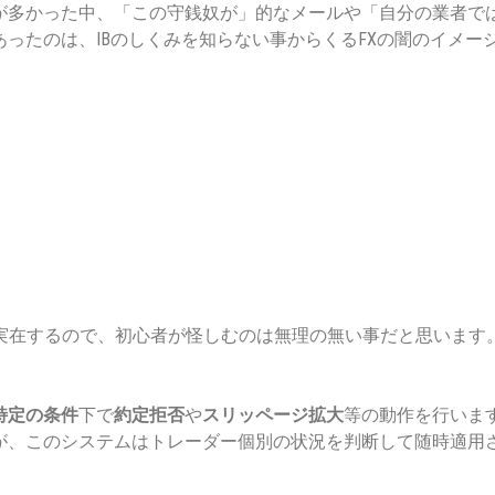
が多かった中、「この守銭奴が」的なメールや「自分の業者で
ったのは、IBのしくみを知らない事からくるFXの闇のイメー
のプラグイン）も実在するので、初心者が怪しむのは無理の無い事だと思います
特定の条件
下で
約定拒否
や
スリッページ拡大
等の動作を行いま
が、このシステムはトレーダー個別の状況を判断して随時適用