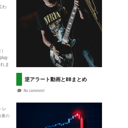
07-
more
言わ
30
引）
lug-
しれま
逆アラート動画とBBまとめ
No comment
by
2026-
Mt.
07-
more
トレ
29
力量の