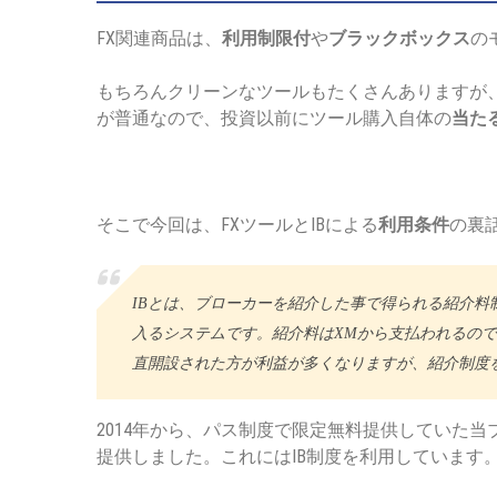
FX関連商品は、
利用制限付
や
ブラックボックス
の
もちろんクリーンなツールもたくさんありますが
が普通なので、投資以前にツール購入自体の
当た
そこで今回は、FXツールとIBによる
利用条件
の裏
IBとは、ブローカーを紹介した事で得られる紹介料
入るシステムです。紹介料はXMから支払われるの
直開設された方が利益が多くなりますが、紹介制度
2014年から、パス制度で限定無料提供していた当
提供しました。これにはIB制度を利用しています