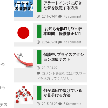
アラートインジに好き
な音を設定する方法
2016-09-04
No comment
[お知らせ][MT4]FXmt日
本時間 軽微修正4.11
2024-05-31
No comment
保護中: プライスアクシ
ョン進級テスト
があ
2017-04-22
コメントを読むにはパスワー
ドを入力してください。
分も
何が原因で負けている
か見分ける方法
2015-08-28
5 Comments
を実装